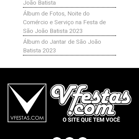
João Batista
Álbum de Fotos, Noite do
Comércio e Serviço na Festa de
São João Batista 2023
Álbum do Jantar de São João
Batista 2023