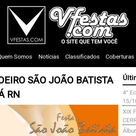
Quem Somos
Notícias
Classificados
Coberturas
OEIRO SÃO JOÃO BATISTA
Últi
Á RN
4° Ec
15/1
XIX 
CERR
Álbu