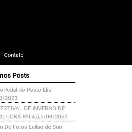
Contato
mos Posts
oPedal do Posto Elis
0/2023
FESTIVAL DE INVERNO DE
O CORÁ RN 4,5,6/08/2023
m De Fotos Leilão de São