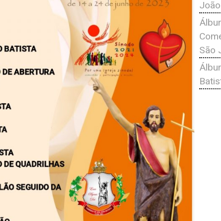
João
Álbu
Comé
São 
Álbu
Bati