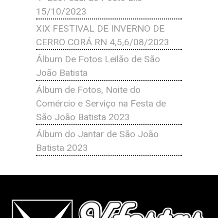
15/10/2023
XIX FESTIVAL DE INVERNO DE
CERRO CORÁ RN 4,5,6/08/2023
Álbum De Fotos Leilão de São
João Batista
Álbum de Fotos, Noite do
Comércio e Serviço na Festa de
São João Batista 2023
Álbum do Jantar de São João
Batista 2023