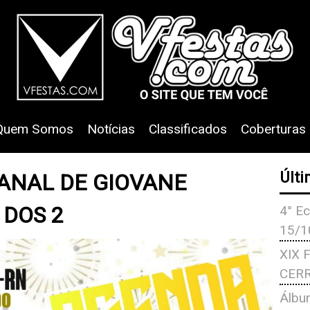
Quem Somos
Notícias
Classificados
Coberturas
ANAL DE GIOVANE
Últi
 DOS 2
4° Ec
15/1
XIX 
CERR
Álbu