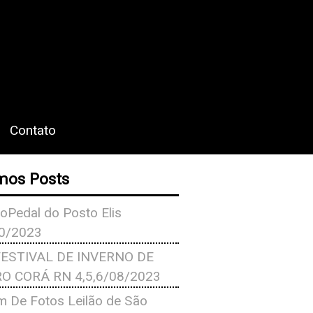
Contato
mos Posts
oPedal do Posto Elis
0/2023
FESTIVAL DE INVERNO DE
O CORÁ RN 4,5,6/08/2023
m De Fotos Leilão de São