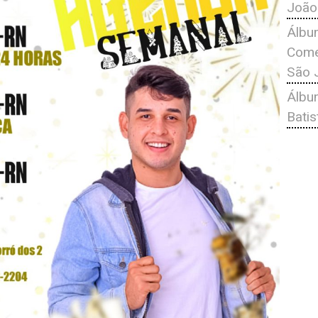
João
Álbu
Comé
São 
Álbu
Bati