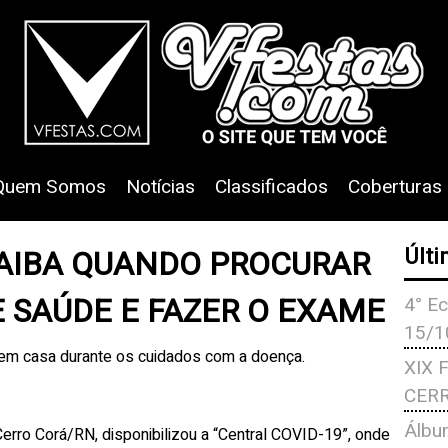
Quem Somos
Notícias
Classificados
Coberturas
SAIBA QUANDO PROCURAR
Últi
 SAÚDE E FAZER O EXAME
4° Ec
15/1
 em casa durante os cuidados com a doença.
XIX 
CERR
Álbu
erro Corá/RN, disponibilizou a “Central COVID-19”, onde