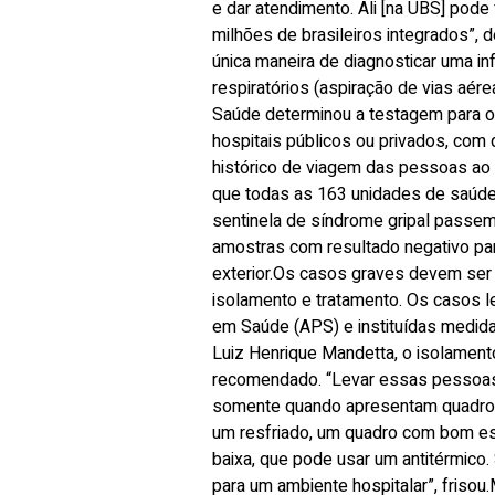
e dar atendimento. Ali [na UBS] pode
milhões de brasileiros integrados”, 
única maneira de diagnosticar uma in
respiratórios (aspiração de vias aér
Saúde determinou a testagem para o 
hospitais públicos ou privados, com
histórico de viagem das pessoas ao 
que todas as 163 unidades de saúde 
sentinela de síndrome gripal passem
amostras com resultado negativo par
exterior.Os casos graves devem ser
isolamento e tratamento. Os casos 
em Saúde (APS) e instituídas medida
Luiz Henrique Mandetta, o isolamento
recomendado. “Levar essas pessoas [
somente quando apresentam quadro r
um resfriado, um quadro com bom es
baixa, que pode usar um antitérmico. 
para um ambiente hospitalar”, frisou