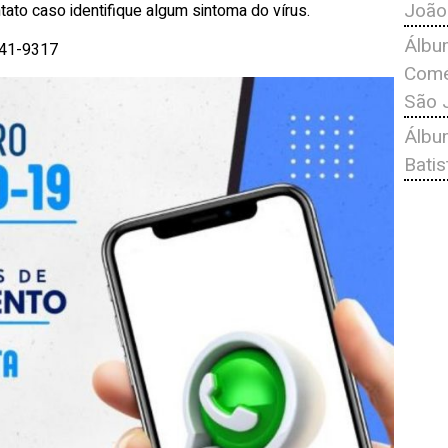
João
ato caso identifique algum sintoma do vírus.
Álbu
941-9317
Comé
São 
Álbu
Bati