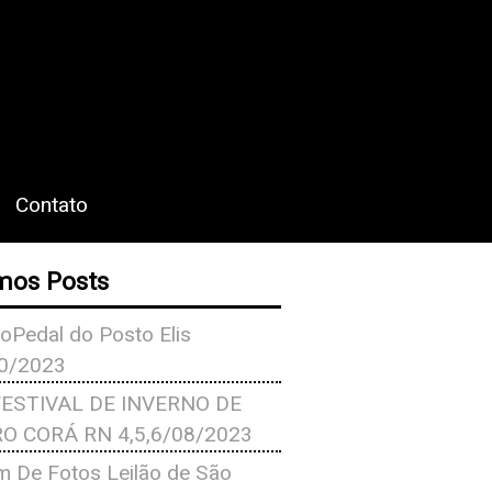
Contato
mos Posts
oPedal do Posto Elis
0/2023
FESTIVAL DE INVERNO DE
O CORÁ RN 4,5,6/08/2023
m De Fotos Leilão de São