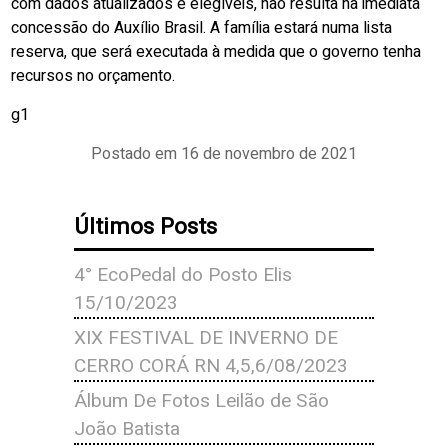
com dados atualizados e elegíveis, não resulta na imediata
concessão do Auxílio Brasil. A família estará numa lista
reserva, que será executada à medida que o governo tenha
recursos no orçamento.
g1
Postado em 16 de novembro de 2021
Últimos Posts
4° EcoPedal do Posto Elis
15/10/2023
XIX FESTIVAL DE INVERNO DE
CERRO CORÁ RN 4,5,6/08/2023
Álbum De Fotos Leilão de São
João Batista