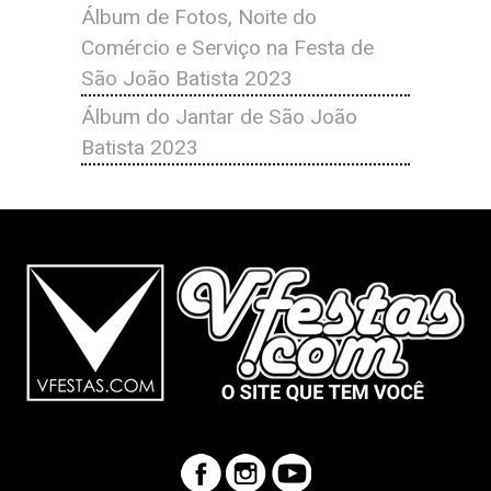
Álbum de Fotos, Noite do
Comércio e Serviço na Festa de
São João Batista 2023
Álbum do Jantar de São João
Batista 2023